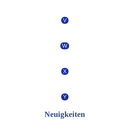
V
W
X
Y
Neuigkeiten